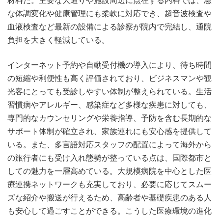
材料だ。主要な大通りや施設周辺に点在する内科では、急
な体調変化や健康管理にも柔軟に対応でき、超音波検査や
血液検査など最新の設備による診察が院内で完結し、通院
負担を大きく軽減している。
インターネット予約や自動受付機の導入により、待ち時間
の短縮や利便性も高く評価されており、ビジネスマンや観
光客にとっても受診しやすい体制が整えられている。生活
習慣病やアレルギー、感染症など多様な疾患に対しても、
専門的なカウンセリングや栄養指導、予防を含む長期的な
サポート体制が確立され、家族連れにも安心感を提供して
いる。また、多言語対応スタッフの配置によって海外から
の旅行者にも受け入れ態勢が整っている点は、国際都市と
しての魅力を一層高めている。大規模病院を中心とした医
療連携ネットワークも充実しており、必要に応じてスムー
ズな紹介や搬送が行えるため、高齢者や基礎疾患のある人
も安心して過ごすことができる。こうした医療環境の進化