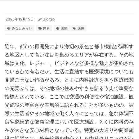
2025年12月15日
Giorgio
みなとみらい
内科
医療
医療
近年、都市の再開発により海辺の景色と都市機能が調和す
る地区として高い注目を集めるエリアが存在する。
その地
域は文化、レジャー、ビジネスなど多様な魅力が集約され
ている点で有名だが、生活に直結する医療環境についても
見過ごせない特徴がある。とくに内科診療を担う医療機関
の充実ぶりは、その地域の住みやすさを語るうえで重要な
指標とされている。ここでは交通の利便性や宿泊施設、観
光施設の豊富さが表層的に語られることが多いものの、実
際の生活者やその地域で働く人々にとっては、急な体調不
良や継続的な健康管理において医療施設、とくに内科の存
在が大きな安心材料となっている。特定の大通りや商業施
設の近隣では、外来診療を中心とした内科クリニックが点