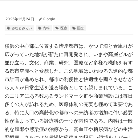
2025年12月24日
Giorgio
みなとみらい
内科
医療
医療
横浜の中心部に位置する湾岸都市は、かつて海と倉庫群が
広がっていた地域が新たに再開発され、いまや高層ビルが
並び立ち、文化、商業、研究、医療など多様な機能を有す
る都市空間へと変貌した。
この地域はいわゆる先進的な都
市計画が進められ、都市の利便性と快適性を両立させなが
ら人々が日常生活を送る場所としても親しまれている。こ
のエリアにある数あるランドマーク群や商業施設には毎日
多くの人が訪れるため、医療体制の充実も極めて重要であ
る。特に人口の高齢化や都市への来訪者の増加に伴い必要
性が高まっている診療科の一つが内科である。内科は一般
的な風邪や感染症の治療から、高血圧や糖尿病などの生活
習慣病、さらには各種慢性疾患まで幅広い領域をカバーし