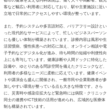
都市の健康を支える内科医院は、働く人々や高齢者、観光
客など幅広い利用者に対応しており、駅や主要施設に近い
立地で日常的にアクセスしやすい環境が整っています。
また、予約システムや多言語対応、バリアフリー設計とい
った現代的なサービスによって、忙しいビジネスパーソン
にも優しい体制が構築されています。診療内容は風邪や生
活習慣病、慢性疾患への対応に加え、オンライン相談や電
子予約などデジタル化が進み、待ち時間の短縮や利便性向
上にも寄与しています。健康診断や人間ドックに特化した
設備や、ゆとりのある問診空間を備えたクリニックなど、
利用者の多様なニーズに柔軟に応えています。健康イベン
トや講演会も盛んに開催され、一般市民や企業勤務者が参
加しやすい環境が整っている点も大きな特徴です。さら
に、災害時や感染症拡大など緊急時には病院・クリニック
同士の連携やICT技術の活用が進められ、広域的な医療体
制も構築されています。